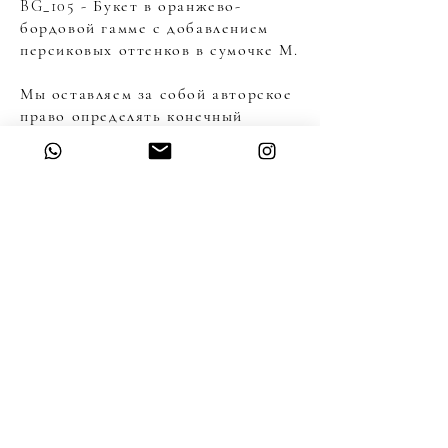
BG_105 - Букет в оранжево-
бордовой гамме с добавлением
персиковых оттенков в сумочке М.
Мы оставляем за собой авторское
право определять конечный
состав букета, учитывая
сезонность и наличие цветов, но
не теряя общее настроение и
стиль .
Чтобы сделать заказ, Вы можете
воспользоваться любым удобным
для Вас способом связи, указав
название букета или отправить
нам фото букета.