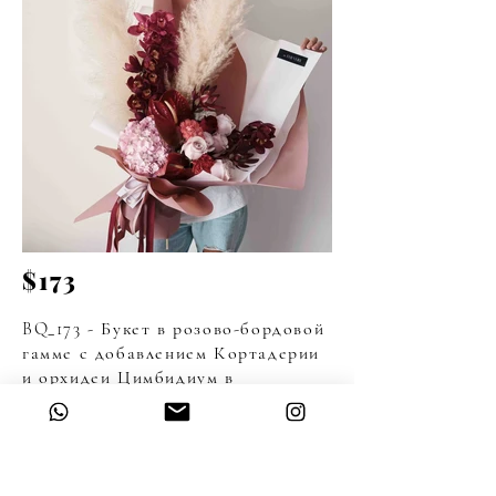
$173
BQ_173 - Букет в розово-бордовой
гамме с добавлением Кортадерии
и орхидеи Цимбидиум в
декоративной бумаге.
Мы оставляем за собой авторское
право определять конечный