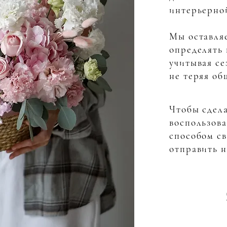
интерьерно
Мы оставляе
определять 
учитывая се
не теряя об
Чтобы сдела
воспользов
способом св
отправить н