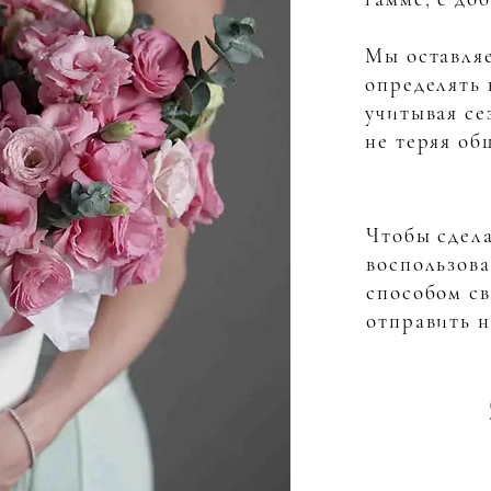
Мы оставляе
определять 
учитывая се
не теряя об
Чтобы сдела
воспользов
способом св
отправить н