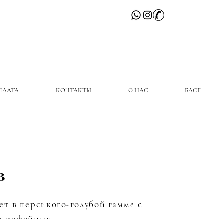
ПЛАТА
КОНТАКТЫ
О НАС
БЛОГ
B
ет в
персикого-голубой
гамме с
м кофейных