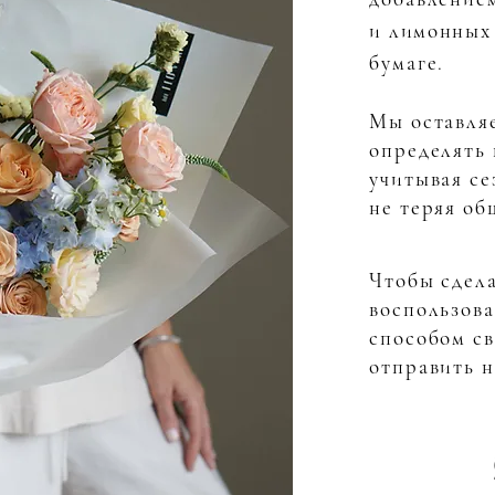
и
лимонных
бумаге.
Мы оставляе
определять 
учитывая се
не теряя об
Чтобы сдела
воспользов
способом св
отправить н