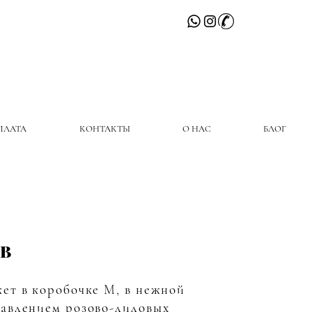
ПЛАТА
КОНТАКТЫ
О НАС
БЛОГ
HB
кет в коробочке M, в нежной
бавлением розово-лиловых