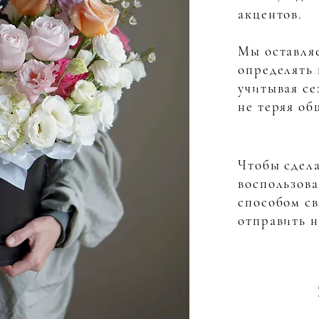
акцентов.
Мы оставляе
определять 
учитывая се
не теряя об
Чтобы сдела
воспользов
способом св
отправить н